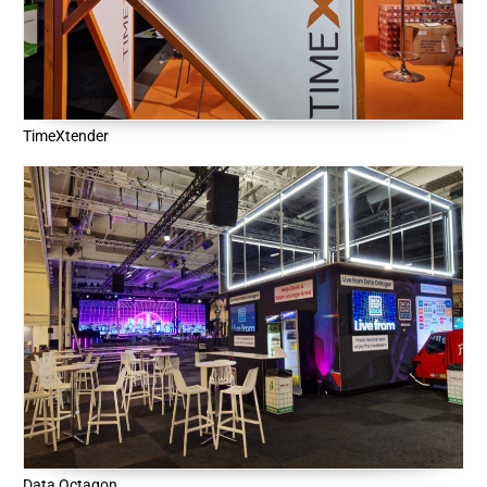
TimeXtender
Data Octagon