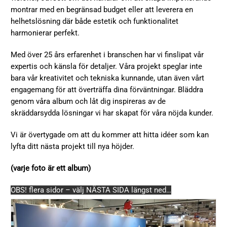
montrar med en begränsad budget eller att leverera en
helhetslösning där både estetik och funktionalitet
harmonierar perfekt.
Med över 25 års erfarenhet i branschen har vi finslipat vår
expertis och känsla för detaljer. Våra projekt speglar inte
bara vår kreativitet och tekniska kunnande, utan även vårt
engagemang för att överträffa dina förväntningar. Bläddra
genom våra album och låt dig inspireras av de
skräddarsydda lösningar vi har skapat för våra nöjda kunder.
Vi är övertygade om att du kommer att hitta idéer som kan
lyfta ditt nästa projekt till nya höjder.
(varje foto är ett album)
OBS! flera sidor – välj NÄSTA SIDA längst ned…