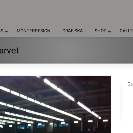
SS
MONTERDESIGN
GRAFISKA
SHOP
GALLE
arvet
Gal