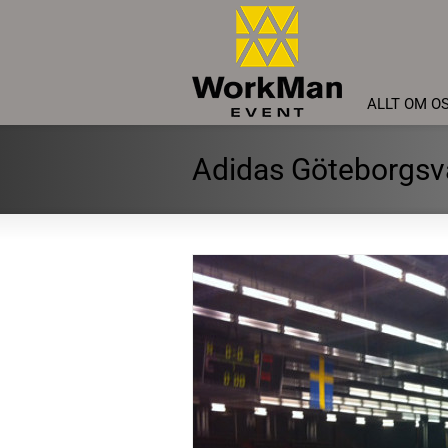
ALLT OM O
Adidas Göteborgsv