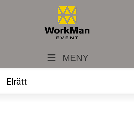
MENY
Elrätt