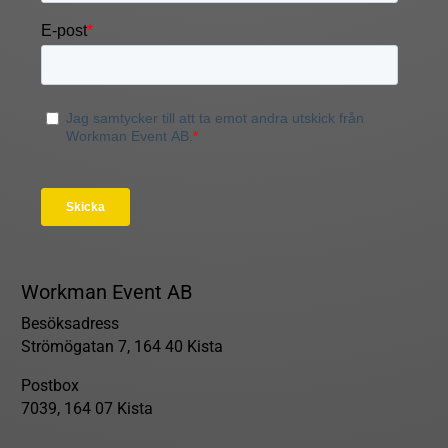
Workman Event AB
Besöksadress
Strömögatan 7, 164 40 Kista
Postbox
7039, 164 07 Kista