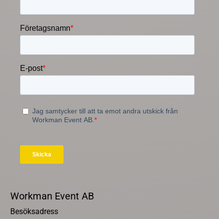
Workman Event AB
Besöksadress