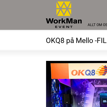
ALLT OM O
OKQ8 på Mello -FI