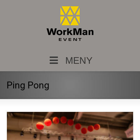
MENY
Ping Pong