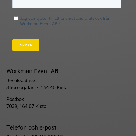
Workman Event AB
Besöksadress
Strömögatan 7, 164 40 Kista
Postbox
7039, 164 07 Kista
Telefon och e-post