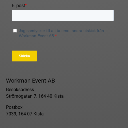
Workman Event AB
Besöksadress
Strömögatan 7, 164 40 Kista
Postbox
7039, 164 07 Kista