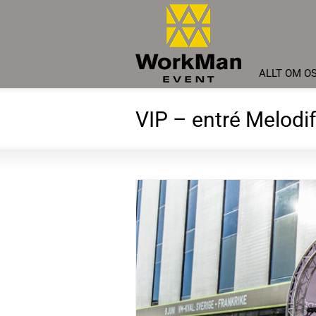
ALLT OM O
VIP – entré Melodif