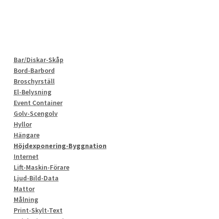
Bar/Diskar-Skåp
Bord-Barbord
Broschyrställ
El-Belysning
Event Container
Golv-Scengolv
Hyllor
Hängare
Höjdexponering-Byggnation
Internet
Lift-Maskin-Förare
Ljud-Bild-Data
Mattor
Målning
Print-Skylt-Text