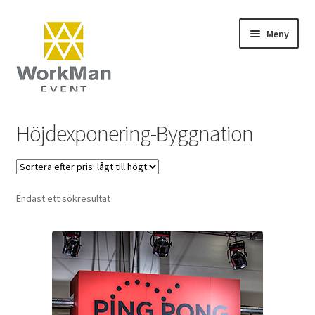
Hoppa
Hoppa
Meny
till
till
navigering
innehåll
Start
Höjdexponering-Byggnation
NCS färger
Vanliga frågor (FAQ)
Endast ett sökresultat
Kontakt
Köpvillkor