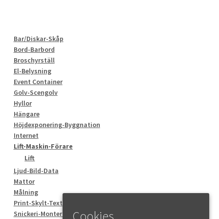
Bar/Diskar-Skåp
Bord-Barbord
Broschyrställ
El-Belysning
Event Container
Golv-Scengolv
Hyllor
Hängare
Höjdexponering-Byggnation
Internet
Lift-Maskin-Förare
Lift
Ljud-Bild-Data
Mattor
Målning
Print-Skylt-Text
Cookies
Snickeri-Montering