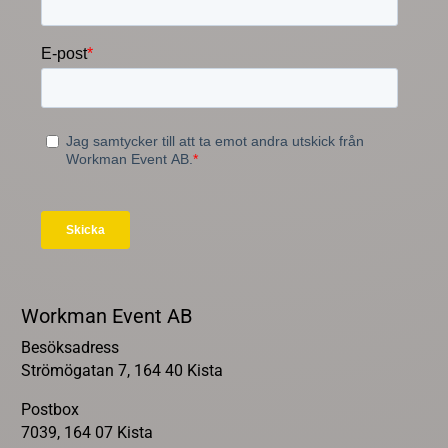
Workman Event AB
Besöksadress
Strömögatan 7, 164 40 Kista
Postbox
7039, 164 07 Kista