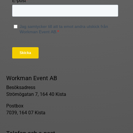
Workman Event AB
Besöksadress
Strömögatan 7, 164 40 Kista
Postbox
7039, 164 07 Kista