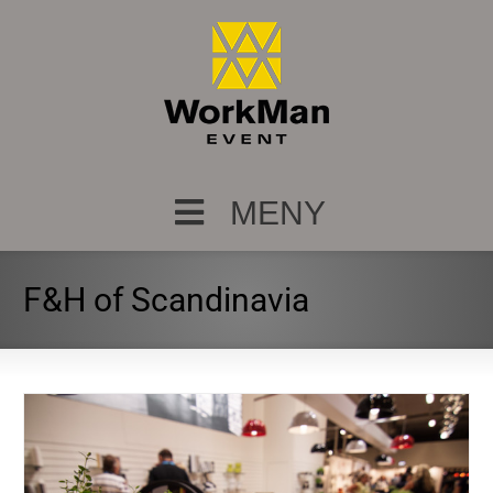
MENY
F&H of Scandinavia