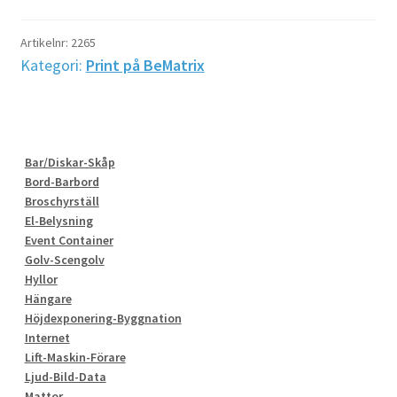
BxH
985x2473
Artikelnr:
2265
mm
Kategori:
Print på BeMatrix
mängd
Bar/Diskar-Skåp
Bord-Barbord
Broschyrställ
El-Belysning
Event Container
Golv-Scengolv
Hyllor
Hängare
Höjdexponering-Byggnation
Internet
Lift-Maskin-Förare
Ljud-Bild-Data
Mattor