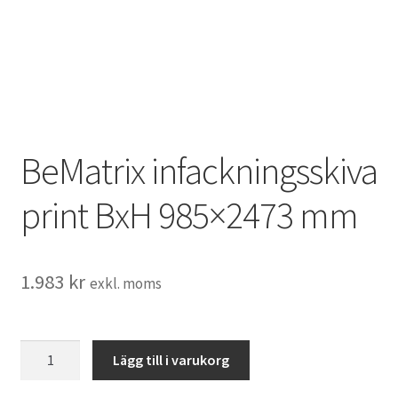
BeMatrix infackningsskiva
print BxH 985×2473 mm
1.983
kr
exkl. moms
BeMatrix
Lägg till i varukorg
infackningsskiva
print