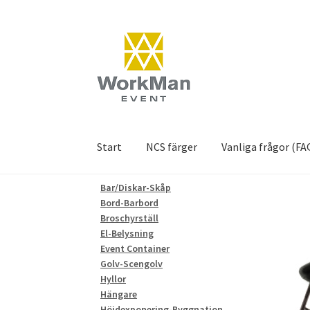
Hoppa
Hoppa
till
till
navigering
innehåll
Start
NCS färger
Vanliga frågor (FA
Bar/Diskar-Skåp
Bord-Barbord
Broschyrställ
El-Belysning
Event Container
Golv-Scengolv
Hyllor
Hängare
Höjdexponering-Byggnation