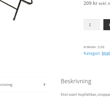
209
kr
exkl.
Stol
svart
hopfällbar,
lätt
stoppad
Artikelnr:
1103
sits
Kategori:
Stol
SH=45
cm
B=45
cm
Beskrivning
mängd
rivning
Stol svart hopfällbar, stoppa