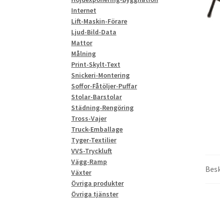
Internet
Lift-Maskin-Förare
Ljud-Bild-Data
Mattor
Målning
Print-Skylt-Text
Snickeri-Montering
Soffor-Fåtöljer-Puffar
Stolar-Barstolar
Städning-Rengöring
Tross-Vajer
Truck-Emballage
Tyger-Textilier
VVS-Tryckluft
Vägg-Ramp
Besk
Växter
Övriga produkter
Övriga tjänster