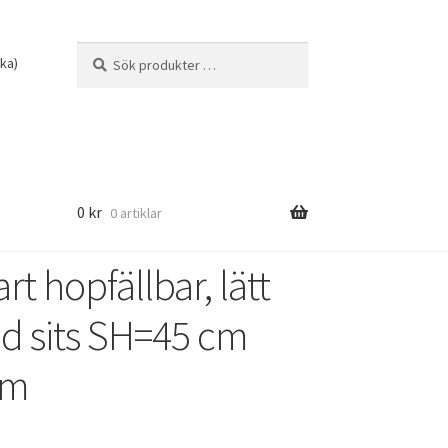
Sök
Sök
ska
)
efter:
0
kr
0 artiklar
art hopfällbar, lätt
d sits SH=45 cm
cm