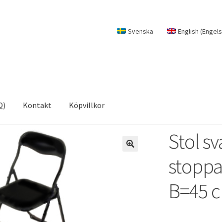
Svenska
English
(
Engel
Q)
Kontakt
Köpvillkor
Stol sv
stoppa
B=45 