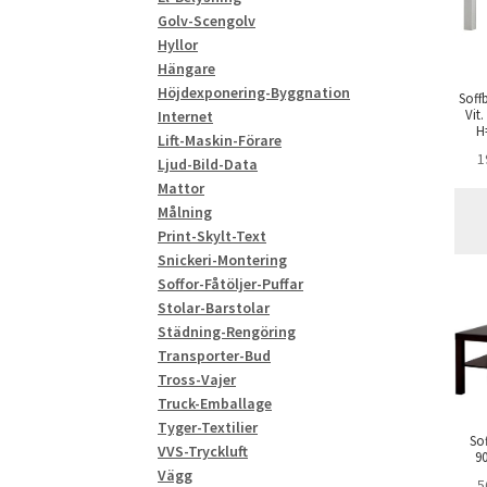
Golv-Scengolv
Hyllor
Hängare
Höjdexponering-Byggnation
Soffb
Vit
Internet
H
Lift-Maskin-Förare
1
Ljud-Bild-Data
Mattor
Målning
Print-Skylt-Text
Snickeri-Montering
Soffor-Fåtöljer-Puffar
Stolar-Barstolar
Städning-Rengöring
Transporter-Bud
Tross-Vajer
Truck-Emballage
Tyger-Textilier
So
VVS-Tryckluft
90
Vägg
5