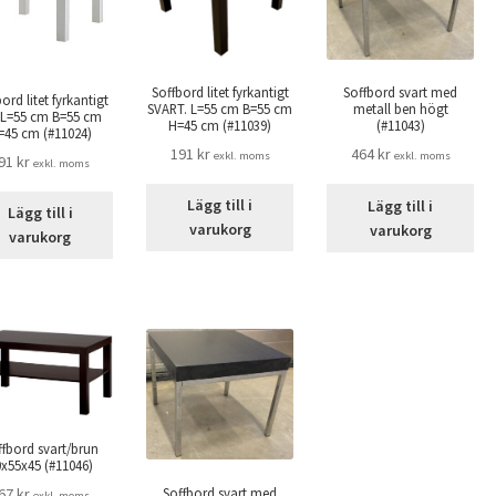
Soffbord litet fyrkantigt
Soffbord svart med
ord litet fyrkantigt
SVART. L=55 cm B=55 cm
metall ben högt
. L=55 cm B=55 cm
H=45 cm (#11039)
(#11043)
=45 cm (#11024)
191
kr
464
kr
exkl. moms
exkl. moms
91
kr
exkl. moms
Lägg till i
Lägg till i
Lägg till i
varukorg
varukorg
varukorg
ffbord svart/brun
x55x45 (#11046)
Soffbord svart med
67
kr
exkl. moms