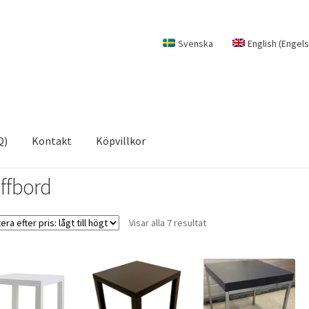
Svenska
English
(
Engel
Q)
Kontakt
Köpvillkor
ffbord
Sorterade
Visar alla 7 resultat
efter
pris:
lågt
till
högt