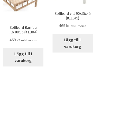
Soffbord vitt 90x55x45
(#11045)
469
kr
exkl. moms
Soffbord Bambu
70x70x35 (#11044)
469
kr
Lägg till i
exkl. moms
varukorg
Lägg till i
varukorg