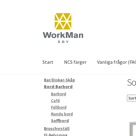
Hoppa
Hoppa
till
till
navigering
innehåll
Start
NCS färger
Vanliga frågor (FA
So
Bar/Diskar-Skåp
Bord-Barbord
Barbord
Café
Fällbord
Runda bord
Soffbord
Broschyrställ
El-Belysning