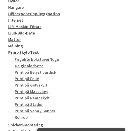
Hyllor
Hängare
Höjdexponering-Byggnation
Internet
Lift-Maskin-Förare
Ljud-Bild-Data
Mattor
Målning
Print-Skylt-Text
Frigolite bokstäver/logo
Originalarbete
Print på Belyst bardisk
Print på Folie
Print på Golvskylt
Print på Mässvägg
Print på Rampskylt
Print på Stadur
Print på Vepa / Banner
Roll-up
Snickeri-Montering