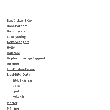
Bar/Diskar-Skåp
Bord-Barbord
Broschyrställ
El-Belysning
Golv-Scengolv
Hyllor
Hängare
Höjdexponering-Byggnation
Internet
Lift-Maskin-Förare
Ljud-Bild-Data
Bild/Skärmar
Data
Ljud
Pekskärm
Mattor
Målning