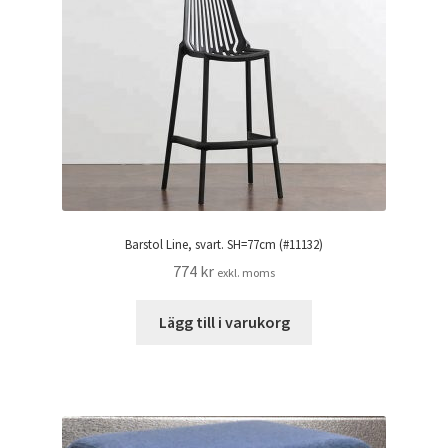
Barstol Line, svart. SH=77cm (#11132)
774
kr
exkl. moms
Lägg till i varukorg