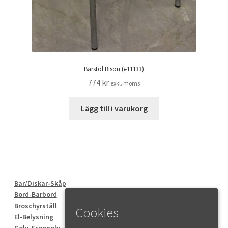
Barstol Bison (#11133)
774
kr
exkl. moms
Lägg till i varukorg
Bar/Diskar-Skåp
Bord-Barbord
Broschyrställ
Cookies
El-Belysning
Golv-Scengolv