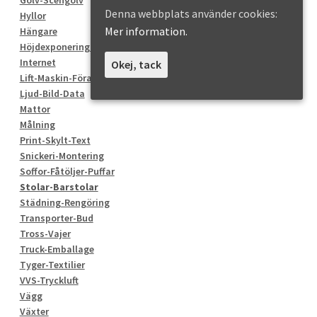
Denna webbplats använder cookies:
Hyllor
Mer information.
Hängare
Höjdexponering-Byggnation
Internet
Okej, tack
Lift-Maskin-Förare
Ljud-Bild-Data
Mattor
Målning
Print-Skylt-Text
Snickeri-Montering
Soffor-Fåtöljer-Puffar
Stolar-Barstolar
Städning-Rengöring
Transporter-Bud
Tross-Vajer
Truck-Emballage
Tyger-Textilier
VVS-Tryckluft
Vägg
Växter